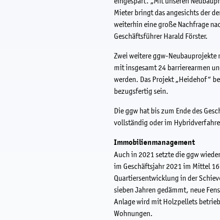
eingespart. „Mit unseren Neubaupr
Mieter bringt das angesichts der de
weiterhin eine große Nachfrage na
Geschäftsführer Harald Förster.
Zwei weitere ggw-Neubauprojekte 
mit insgesamt 24 barrierearmen un
werden. Das Projekt „Heidehof“ bef
bezugsfertig sein.
Die ggw hat bis zum Ende des Ges
vollständig oder im Hybridverfahre
Immobilienmanagement
Auch in 2021 setzte die ggw wied
im Geschäftsjahr 2021 im Mittel 16
Quartiersentwicklung in der Schiev
sieben Jahren gedämmt, neue Fenst
Anlage wird mit Holzpellets betrieb
Wohnungen.