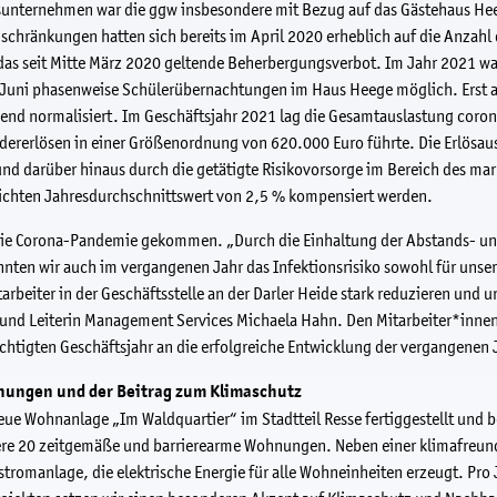
unternehmen war die ggw insbesondere mit Bezug auf das Gästehaus Hee
nschränkungen hatten sich bereits im April 2020 erheblich auf die Anzah
das seit Mitte März 2020 geltende Beherbergungsverbot. Im Jahr 2021 wa
d Juni phasenweise Schülerübernachtungen im Haus Heege möglich. Erst a
end normalisiert. Im Geschäftsjahr 2021 lag die Gesamtauslastung coron
dererlösen in einer Größenordnung von 620.000 Euro führte. Die Erlösau
und darüber hinaus durch die getätigte Risikovorsorge im Bereich des ma
ichten Jahresdurchschnittswert von 2,5 % kompensiert werden.
 die Corona-Pandemie gekommen. „Durch die Einhaltung der Abstands- un
onnten wir auch im vergangenen Jahr das Infektionsrisiko sowohl für uns
arbeiter in der Geschäftsstelle an der Darler Heide stark reduzieren und
n und Leiterin Management Services Michaela Hahn. Den Mitarbeiter*innen
ächtigten Geschäftsjahr an die erfolgreiche Entwicklung der vergangenen
ungen und der Beitrag zum Klimaschutz
eue Wohnanlage „Im Waldquartier“ im Stadtteil Resse fertiggestellt un
e 20 zeitgemäße und barrierearme Wohnungen. Neben einer klimafreundli
rstromanlage, die elektrische Energie für alle Wohneinheiten erzeugt. Pr