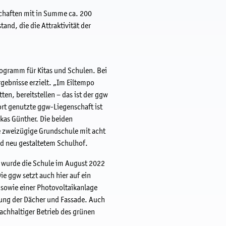
schaften mit in Summe ca. 200
nd, die die Attraktivität der
rogramm für Kitas und Schulen. Bei
rgebnisse erzielt. „Im Eiltempo
en, bereitstellen – das ist der ggw
rt genutzte ggw-Liegenschaft ist
ukas Günther. Die beiden
 zweizügige Grundschule mit acht
d neu gestaltetem Schulhof.
n wurde die Schule im August 2022
e ggw setzt auch hier auf ein
sowie einer Photovoltaikanlage
ung der Dächer und Fassade. Auch
achhaltiger Betrieb des grünen