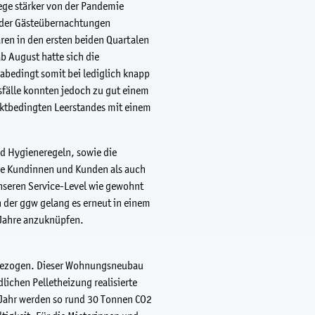
ge stärker von der Pandemie
l der Gästeübernachtungen
ren in den ersten beiden Quartalen
b August hatte sich die
abedingt somit bei lediglich knapp
sfälle konnten jedoch zu gut einem
rktbedingten Leerstandes mit einem
d Hygieneregeln, sowie die
ere Kundinnen und Kunden als auch
 unseren Service-Level wie gewohnt
 der ggw gelang es erneut in einem
 Jahre anzuknüpfen.
d bezogen. Dieser Wohnungsneubau
chen Pelletheizung realisierte
o Jahr werden so rund 30 Tonnen CO2