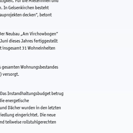
igkeit. Für die Mieterinnen und
h. In Gelsenkirchen besteht
auprojekten decken“, betont
. Der Neubau „Am Virchowbogen“
ni dieses Jahres fertiggestellt
mit insgesamt 31 Wohneinheiten
des gesamten Wohnungsbestandes
) versorgt.
Das Instandhaltungsbudget betrug
die energetische
 und Dächer wurden in den letzten
iedlung eingerichtet. Die neue
nd teilweise rollstuhlgerechten