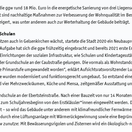
die ggw rund 18 Mio. Euro in die energetische Sanierung von drei Liegen
 sind nachhaltige Maßnahmen zur Verbesserung der Wohnqualität im Besta
gert, was unter anderem auch zur Werterhaltung der Gebäude beiträgt.
Schulen
ätzen auch in Gelsenkirchen wächst, startete die Stadt 2020 ein Neubaup
Aufgabe hat sich die ggw frühzeitig eingebracht und bereits 2021 erste E
inrichtungen der sozialen Infrastruktur, wie Schulen und Kindertagesstätt
 der Grundschule an der Caubstraße gelungen. Die vormals als Wohnstando
die Primarstufe umgewandelt worden“, erklärt Aufsichtsratsvorsitzender L
e wurden modernisiert und funktionsgerecht umgebaut. So entstand eine
d vier Mehrzweckräumen, Küche und Mensa, zeitgemäßer Ausstattung un
undschule an der Ebertsteinstraße. Nach einer Bauzeit von nur 14 Monate
h zum Schuljahresbeginn von den Erstklässler*innen eingeweiht werden. Di
 – so wird das Gebäude unter anderem mit klimafreundlicher Fernwärme 
pt durch eine Lüftungsanlage mit Wärmerückgewinnung sowie eine Begrün
w zunutze: Mit Bewässerungsrigolen und Zisternen wird ein ökologisch-n