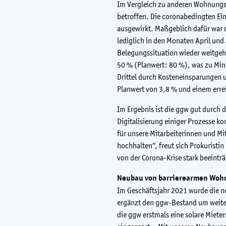
Im Vergleich zu anderen Wohnungs
betroffen. Die coronabedingten Ei
ausgewirkt. Maßgeblich dafür war 
lediglich in den Monaten April un
Belegungssituation wieder weitgeh
50 % (Planwert: 80 %), was zu Min
Drittel durch Kosteneinsparungen 
Planwert von 3,8 % und einem erre
Im Ergebnis ist die ggw gut durch
Digitalisierung einiger Prozesse k
für unsere Mitarbeiterinnen und Mit
hochhalten“, freut sich Prokuristi
von der Corona-Krise stark beeintr
Neubau von barrierearmen Wohn
Im Geschäftsjahr 2021 wurde die n
ergänzt den ggw-Bestand um weiter
die ggw erstmals eine solare Miete