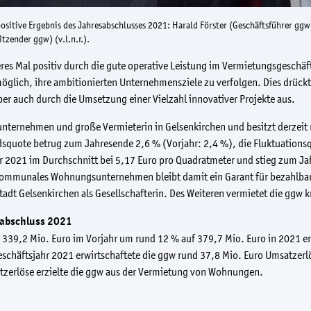
 positive Ergebnis des Jahresabschlusses 2021: Harald Förster (Geschäftsführer gg
tzender ggw) (v.l.n.r.).
res Mal positiv durch die gute operative Leistung im Vermietungsgeschäft
öglich, ihre ambitionierten Unternehmensziele zu verfolgen. Dies drückt
er auch durch die Umsetzung einer Vielzahl innovativer Projekte aus.
erunternehmen und große Vermieterin in Gelsenkirchen und besitzt derze
dsquote betrug zum Jahresende 2,6 % (Vorjahr: 2,4 %), die Fluktuationsq
hr 2021 im Durchschnitt bei 5,17 Euro pro Quadratmeter und stieg zum Ja
kommunales Wohnungsunternehmen bleibt damit ein Garant für bezahlbar
tadt Gelsenkirchen als Gesellschafterin. Des Weiteren vermietet die gg
abschluss 2021
 339,2 Mio. Euro im Vorjahr um rund 12 % auf 379,7 Mio. Euro in 2021 e
schäftsjahr 2021 erwirtschaftete die ggw rund 37,8 Mio. Euro Umsatzerlö
tzerlöse erzielte die ggw aus der Vermietung von Wohnungen.