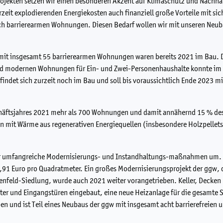
ojekten setzen wir einen besonderen Akzent auf Klimaschutz und Nachhalt
rzeit explodierenden Energiekosten auch finanziell große Vorteile mit sic
ch barrierearmen Wohnungen. Diesen Bedarf wollen wir mit unseren Neub
mit insgesamt 55 barrierearmen Wohnungen waren bereits 2021 im Bau
d modernen Wohnungen für Ein- und Zwei-Personenhaushalte konnte im Ju
indet sich zurzeit noch im Bau und soll bis voraussichtlich Ende 2023 
chäftsjahres 2021 mehr als 700 Wohnungen und damit annähernd 15 % 
n mit Wärme aus regenerativen Energiequellen (insbesondere Holzpellets
er umfangreiche Modernisierungs- und Instandhaltungs-maßnahmen um. 
,91 Euro pro Quadratmeter. Ein großes Modernisierungsprojekt der ggw, 
enfeld-Siedlung, wurde auch 2021 weiter vorangetrieben. Keller, Decken
er und Eingangstüren eingebaut, eine neue Heizanlage für die gesamte S
en und ist Teil eines Neubaus der ggw mit insgesamt acht barrierefreien u