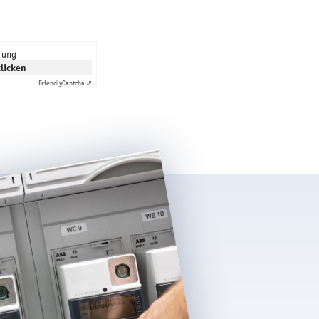
rung
klicken
Friendly
Captcha ⇗